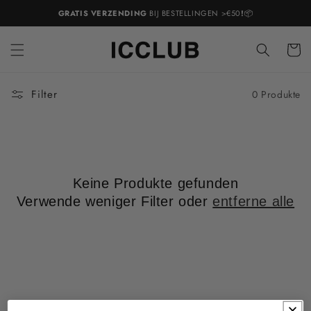
Direkt
GRATIS VERZENDING
BIJ BESTELLINGEN >€50
!
📦
zum
Inhalt
Warenko
Filter
0 Produkte
Keine Produkte gefunden
Verwende weniger Filter oder
entferne alle