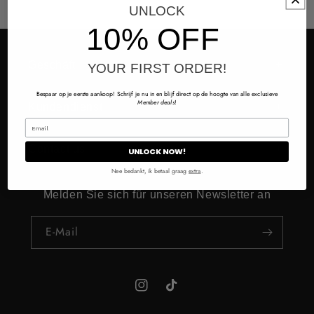
UNLOCK
10% OFF
Geschäft
YOUR FIRST ORDER!
Bespaar op je eerste aankoop! Schrijf je nu in en blijf direct op de hoogte van alle exclusieve
Member deals
!
Kundendienst
Contact us
UNLOCK NOW!
Nee bedankt, ik betaal graag
extra
.
Melden Sie sich für unseren Newsletter an
E-Mail
Instagram
TikTok