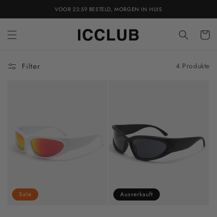
Direkt
VOOR 23:59 BESTELD, MORGEN IN HUIS
zum
Inhalt
Warenko
Filter
4 Produkte
Sale
Ausverkauft