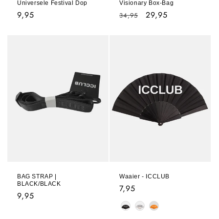
Universele Festival Dop
Visionary Box-Bag
Normale
9,95
Normale
Aanbiedingsprijs
29,95
34,95
prijs
prijs
BAG STRAP |
Waaier - ICCLUB
BLACK/BLACK
Normale
7,95
Normale
9,95
prijs
Kleur
prijs