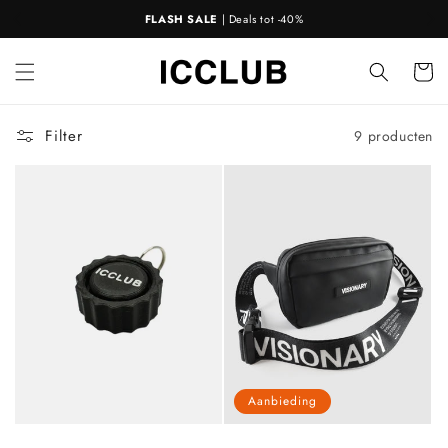
Meteen
FLASH SALE
| Deals tot -40%
GR
naar de
content
Winkelwa
Filter
9 producten
Aanbieding