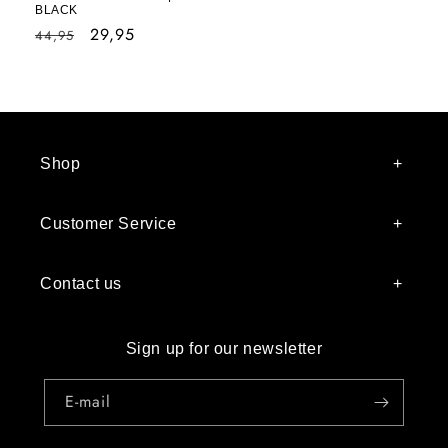
BLACK
Normale
Aanbiedingsprijs
29,95
44,95
prijs
Shop
Customer Service
Contact us
Sign up for our newsletter
E‑mail