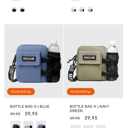
Strap Kleur
Strap Kleur
Aanbieding
Aanbieding
BOTTLE BAG ® | BLUE
BOTTLE BAG ® | NAVY
GREEN
Normale
Aanbiedingsprijs
29,95
39,95
Normale
Aanbiedingsprijs
29,95
39,95
prijs
prijs