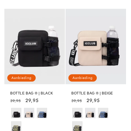
Aanbieding
Aanbieding
BOTTLE BAG ® | BLACK
BOTTLE BAG ® | BEIGE
Normale
Aanbiedingsprijs
29,95
Normale
Aanbiedingsprijs
29,95
39,95
39,95
prijs
prijs