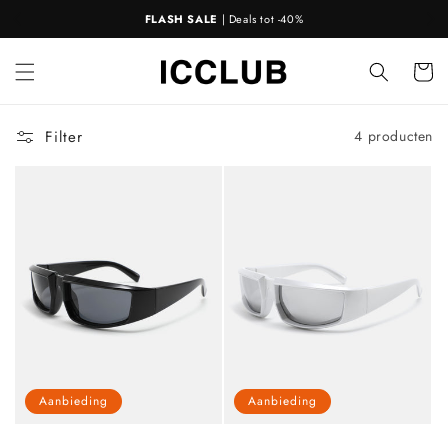
Meteen
FLASH SALE
| Deals tot -40%
naar de
content
Winkelwa
Filter
4 producten
Aanbieding
Aanbieding