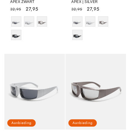
APEX ZWART
APEX | SILVER
Normale
Aanbiedingsprijs
27,95
Normale
Aanbiedingsprijs
27,95
32,95
32,95
prijs
prijs
Color
Color
Aanbieding
Aanbieding