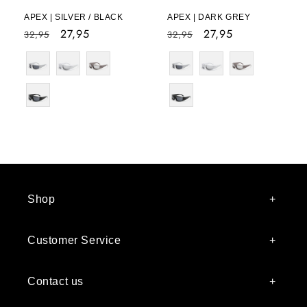
APEX | SILVER / BLACK
APEX | DARK GREY
Normale
Aanbiedingsprijs
27,95
Normale
Aanbiedingsprijs
27,95
32,95
32,95
prijs
prijs
Color
Color
Shop
Customer Service
Contact us