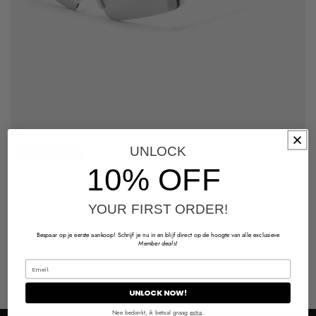
UNLOCK
Uitverkocht
10% OFF
CASTOR | CHROME
Normale
Aanbiedingsprijs
27,95
YOUR FIRST ORDER!
34,95
prijs
Color
Bespaar op je eerste aankoop! Schrijf je nu in en blijf direct op de hoogte van alle exclusieve
Member deals
!
UNLOCK NOW!
Nee bedankt, ik betaal graag
extra
.