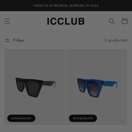
Meteen
VOOR 23:59 BESTELD, MORGEN IN HUIS
naar de
content
Winkelwa
Filter
3 producten
Uitverkocht
Uitverkocht