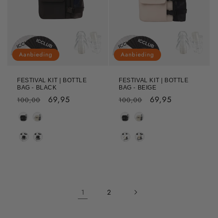
Aanbieding
Aanbieding
FESTIVAL KIT | BOTTLE
FESTIVAL KIT | BOTTLE
BAG - BLACK
BAG - BEIGE
Normale
Aanbiedingsprijs
69,95
Normale
Aanbiedingsprijs
69,95
100,00
100,00
prijs
prijs
Kleur Bottle Bag
Kleur Bottle Bag
Strap Kleur
Strap Kleur
1
2