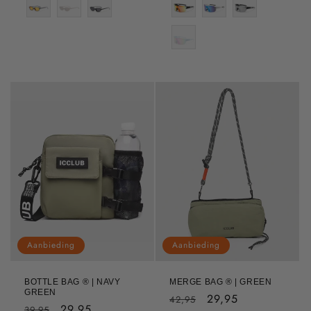
Aanbieding
Aanbieding
BOTTLE BAG ® | NAVY
MERGE BAG ® | GREEN
GREEN
Normale
Aanbiedingsprijs
29,95
42,95
Normale
Aanbiedingsprijs
29,95
39,95