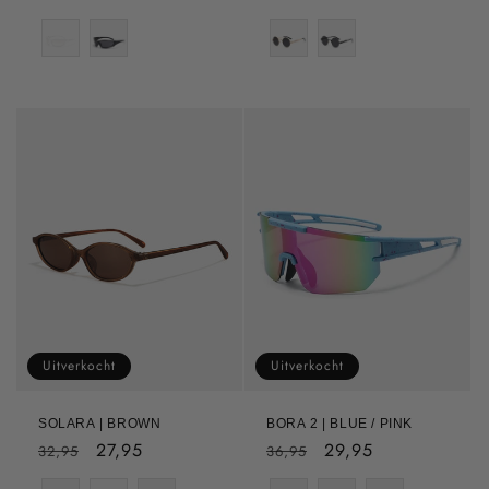
prijs
prijs
Color
Color
Uitverkocht
Uitverkocht
SOLARA | BROWN
BORA 2 | BLUE / PINK
Normale
Aanbiedingsprijs
27,95
Normale
Aanbiedingsprijs
29,95
32,95
36,95
prijs
prijs
Color