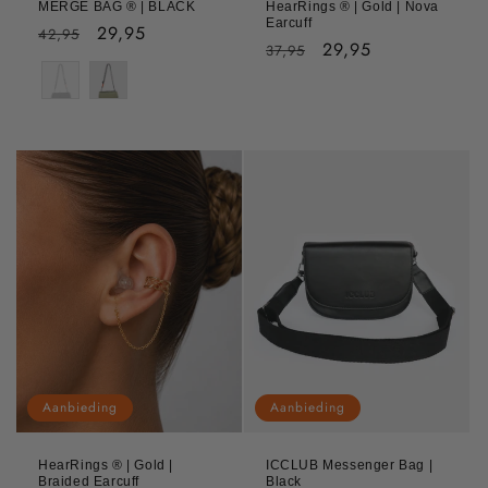
MERGE BAG ® | BLACK
HearRings ® | Gold | Nova
Earcuff
Normale
Aanbiedingsprijs
29,95
42,95
Normale
Aanbiedingsprijs
29,95
37,95
prijs
Kleur
prijs
Aanbieding
Aanbieding
HearRings ® | Gold |
ICCLUB Messenger Bag |
Braided Earcuff
Black