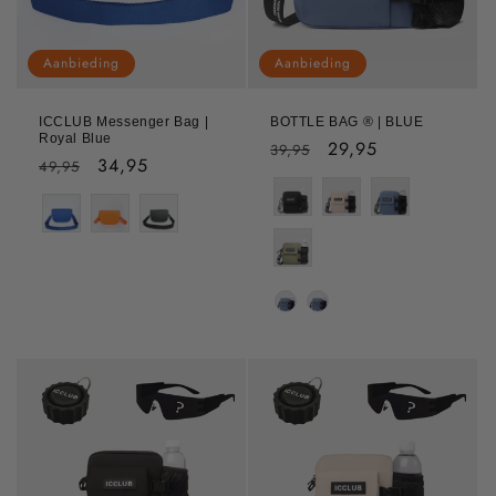
Aanbieding
Aanbieding
ICCLUB Messenger Bag |
BOTTLE BAG ® | BLUE
Royal Blue
Normale
Aanbiedingsprijs
29,95
39,95
Normale
Aanbiedingsprijs
34,95
49,95
prijs
prijs
Strap Kleur