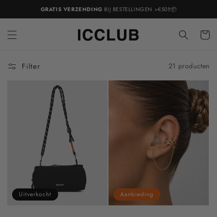
Meteen
GRATIS VERZENDING
BIJ BESTELLINGEN >€50
!
📦
naar de
content
Winkelwa
Filter
21 producten
Uitverkocht
Aanbieding