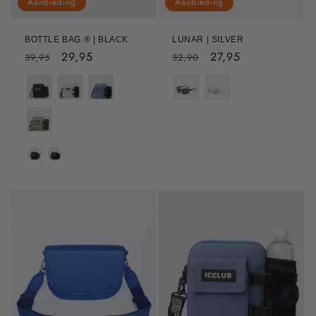
Aanbieding
Aanbieding
BOTTLE BAG ® | BLACK
LUNAR | SILVER
Normale
Aanbiedingsprijs
29,95
Normale
Aanbiedingsprijs
27,95
39,95
32,90
prijs
prijs
Color
Strap Kleur