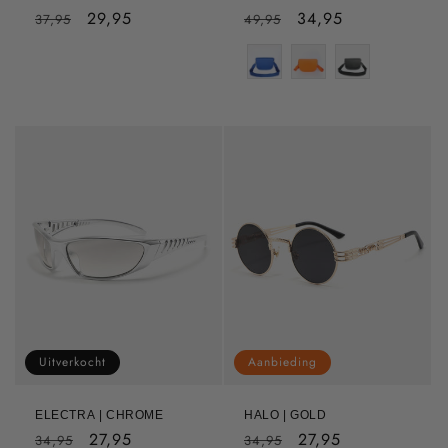
Normale
Aanbiedingsprijs
29,95
Normale
Aanbiedingsprijs
34,95
37,95
49,95
prijs
prijs
Uitverkocht
Aanbieding
ELECTRA | CHROME
HALO | GOLD
Normale
Aanbiedingsprijs
27,95
Normale
Aanbiedingsprijs
27,95
34,95
34,95