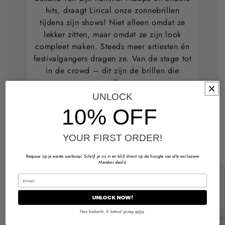
hits, draagt Lirical onze zonnebrillen
tijdens zijn shows! Niet alleen omdat ze
lekker zitten, maar omdat ze zijn look
compleet maken. Steeds meer artiesten én
festivalgangers dragen ze. Van de stage tot
in de crowd – dit zijn de brillen die
opvallen.
UNLOCK
10% OFF
YOUR FIRST ORDER!
Anderen kochten ook
Bespaar op je eerste aankoop! Schrijf je nu in en blijf direct op de hoogte van alle exclusieve
Member deals
!
UNLOCK NOW!
Nee bedankt, ik betaal graag
extra
.