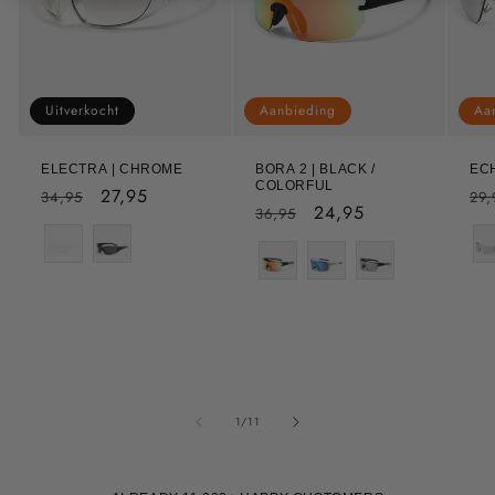
Aa
Uitverkocht
Aanbieding
EC
ELECTRA | CHROME
BORA 2 | BLACK /
COLORFUL
No
Normale
Aanbiedingsprijs
27,95
29,
34,95
Normale
Aanbiedingsprijs
24,95
36,95
pri
prijs
Col
Color
prijs
Color
van
1
/
11