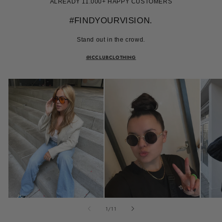
ALREADY 11.000+ HAPPY CUSTOMERS
#FINDYOURVISION.
Stand out in the crowd.
@ICCLUBCLOTHING
van
1
/
11