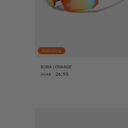
Aanbieding
BORA | ORANGE
Normale
Aanbiedingsprijs
26,95
37,95
prijs