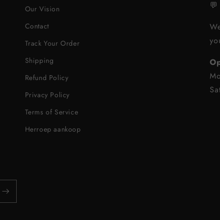

Our Vision
Contact
We
yo
Track Your Order
Shipping
Op
Mo
Refund Policy
Sa
Privacy Policy
Terms of Service
Herroep aankoop