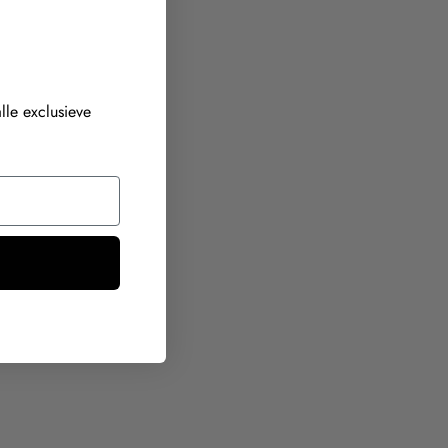
js
lle exclusieve