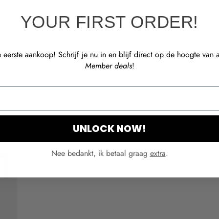
prijs
pri
Color
YOUR FIRST ORDER!
 eerste aankoop! Schrijf je nu in en blijf direct op de hoogte van a
Member deals
!
UNLOCK NOW!
Nee bedankt, ik betaal graag
extra
.