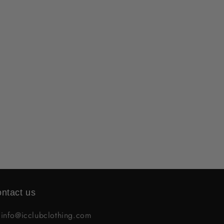
ntact us

info@icclubclothing.com