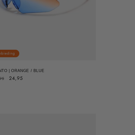
nbieding
NTO | ORANGE / BLUE
rmale
Aanbiedingsprijs
24,95
95
js