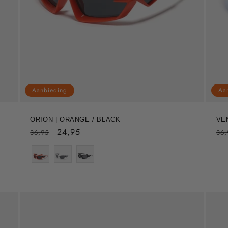
Aanbieding
Aa
ORION | ORANGE / BLACK
VE
Normale
Aanbiedingsprijs
24,95
No
36,95
36,
prijs
pri