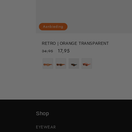
Aanbieding
RETRO | ORANGE TRANSPARENT
Normale
Aanbiedingsprijs
17,95
34,95
prijs
Shop
EYEWEAR