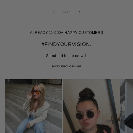
van
1
/
11
ALREADY 11.000+ HAPPY CUSTOMERS
#FINDYOURVISION.
Stand out in the crowd.
@ICCLUBCLOTHING