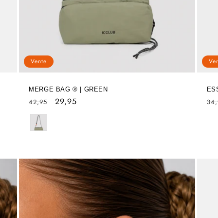
Vente
Ve
MERGE BAG ® | GREEN
ES
Prix
Prix
29,95
Pri
42,95
34,
habituel
soldé
hab
Kleur