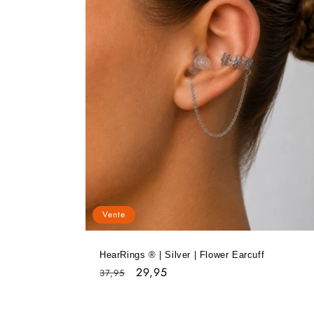
Vente
HearRings ® | Silver | Flower Earcuff
Prix
Prix
29,95
37,95
habituel
soldé