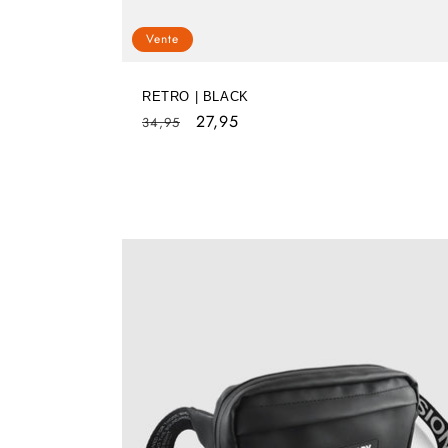
Vente
RETRO | BLACK
Prix
Prix
27,95
34,95
habituel
soldé