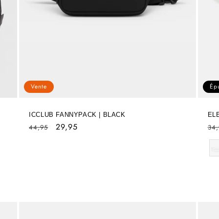
Vente
Ép
ICCLUB FANNYPACK | BLACK
EL
Prix
Prix
29,95
Pri
44,95
34,
habituel
soldé
hab
Co