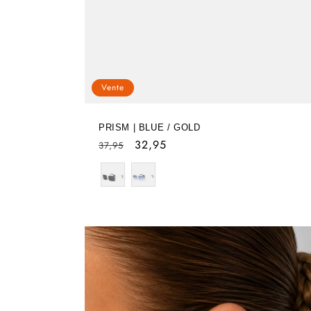
Vente
PRISM | BLUE / GOLD
Prix
Prix
32,95
37,95
habituel
soldé
Color