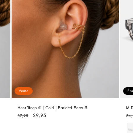
Vente
Ép
HearRings ® | Gold | Braided Earcuff
MI
Prix
Prix
29,95
Pri
37,95
34,
habituel
soldé
hab
Co