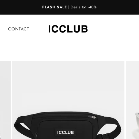
GRATIS VERZENDING
BIJ BESTELLINGEN >€50
!
📦
S
CONTACT