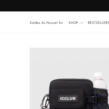
et
passer
au
contenu
Soldes du Nouvel An
SHOP
BESTSELLER