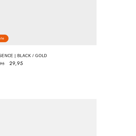
nte
SENCE | BLACK / GOLD
x
Prix
29,95
95
ituel
soldé