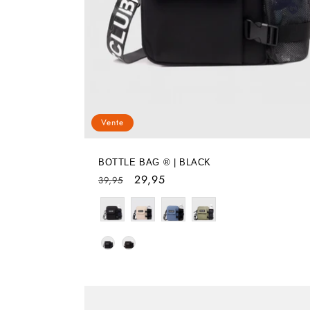
Vente
BOTTLE BAG ® | BLACK
Prix
Prix
29,95
39,95
habituel
soldé
Couleur de la sangle