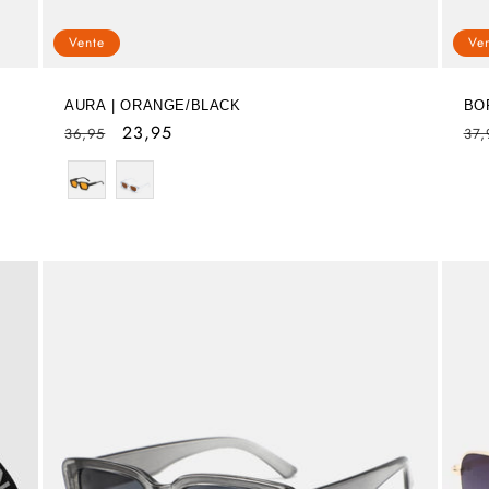
Vente
Ve
AURA | ORANGE/BLACK
BO
Prix
Prix
23,95
Pri
36,95
37,
habituel
soldé
hab