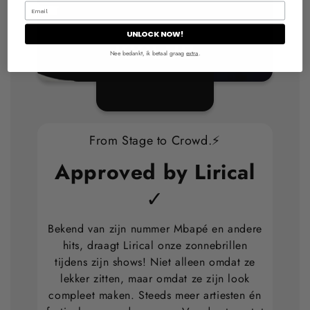
UNLOCK NOW!
Nee bedankt, ik betaal graag
extra
.
From Stage to Crowd.⚡
Approved by Lirical
✓
Bekend van zijn nummer Mbapé en andere
hits, draagt Lirical onze zonnebrillen
tijdens zijn shows! Niet alleen omdat ze
lekker zitten, maar omdat ze zijn look
compleet maken. Steeds meer artiesten én