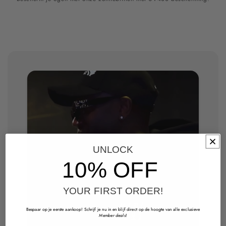
UNLOCK
10% OFF
YOUR FIRST ORDER!
Bespaar op je eerste aankoop! Schrijf je nu in en blijf direct op de hoogte van alle exclusieve
Member deals
!