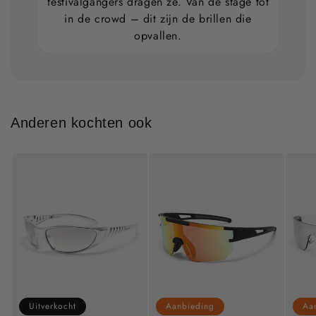
festivalgangers dragen ze. Van de stage tot
in de crowd – dit zijn de brillen die
opvallen.
Anderen kochten ook
Aa
Uitverkocht
Aanbieding