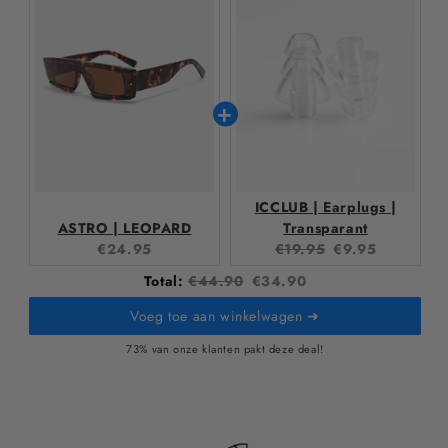
ICCLUB | Earplugs |
ASTRO | LEOPARD
Transparant
Current
Original
Current
€24.95
€19.95
€9.95
price:
price:
price:
Original
Discounted
Total:
€44.90
€34.90
price
price
Voeg toe aan winkelwagen ➜
73% van onze klanten pakt deze deal!