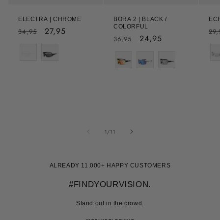
EC
ELECTRA | CHROME
BORA 2 | BLACK /
COLORFUL
No
Normale
Aanbiedingsprijs
27,95
29,
34,95
Normale
Aanbiedingsprijs
24,95
36,95
pri
prijs
Col
Color
prijs
Color
van
1
/
11
ALREADY 11.000+ HAPPY CUSTOMERS
#FINDYOURVISION.
Stand out in the crowd.