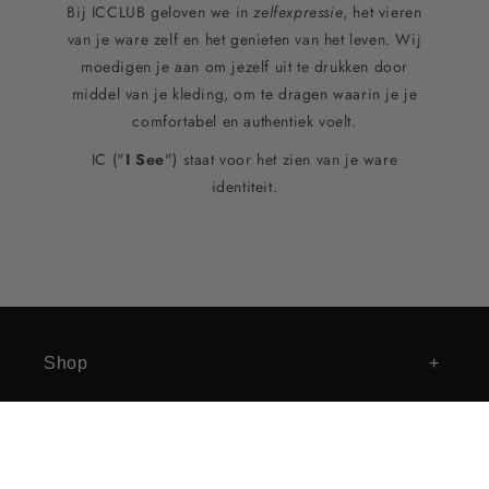
Bij ICCLUB geloven we in
zelfexpressie
, het vieren
van je ware zelf en het genieten van het leven. Wij
moedigen je aan om jezelf uit te drukken door
middel van je kleding, om te dragen waarin je je
comfortabel en authentiek voelt.
IC ("
I See
") staat voor het zien van je ware
identiteit.
Shop
Customer Service