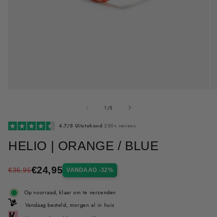
Me
Media
2
1
van
op
openen
1
/
5
in
in
mo
modaal
4.7/5 Uitstekend
250+ reviews
HELIO | ORANGE / BLUE
€24,95
€36,95
VANDAAG -32%
Op voorraad, klaar om te verzenden
Vandaag besteld, morgen al in huis