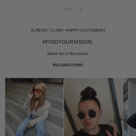
van
1
/
11
ALREADY 11.000+ HAPPY CUSTOMERS
#FINDYOURVISION.
Stand out in the crowd.
@ICCLUBCLOTHING