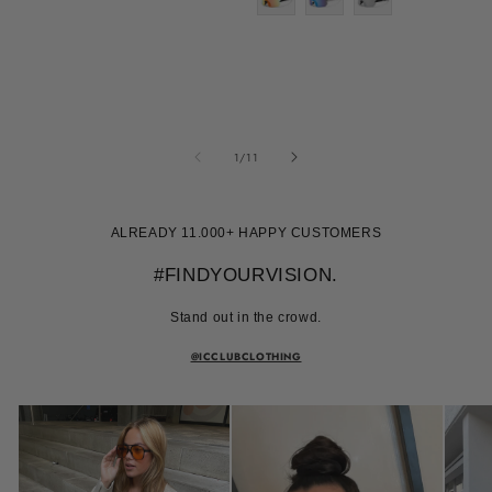
van
1
/
11
ALREADY 11.000+ HAPPY CUSTOMERS
#FINDYOURVISION.
Stand out in the crowd.
@ICCLUBCLOTHING