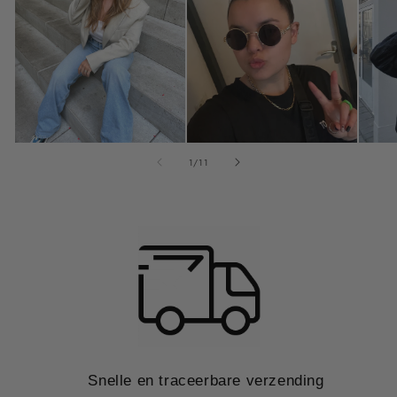
van
1
/
11
Snelle en traceerbare verzending