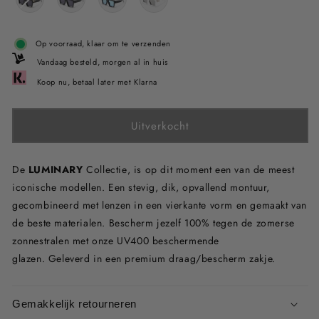
Op voorraad, klaar om te verzenden
Vandaag besteld, morgen al in huis
Koop nu, betaal later met Klarna
Uitverkocht
De
LUMINARY
Collectie
, is op dit moment een van de meest
iconische modellen.
Een stevig, dik, opvallend montuur,
gecombineerd met lenzen in een vierkante vorm en gemaakt van
de beste materialen. Bescherm jezelf 100% tegen de zomerse
zonnestralen met onze UV400 beschermende
glazen.
Geleverd
in
een
premium draag/bescherm zakje.
Gemakkelijk retourneren