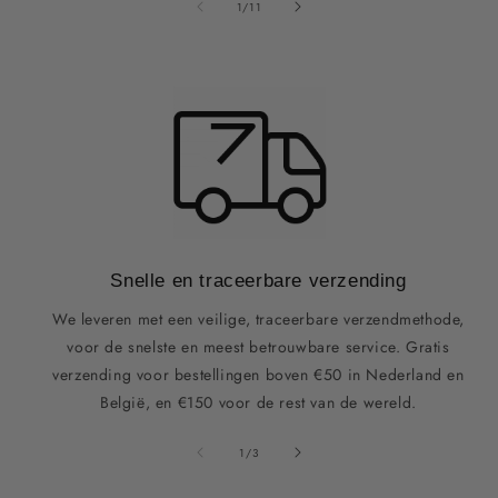
van
1
/
11
Snelle en traceerbare verzending
We leveren met een veilige, traceerbare verzendmethode,
voor de snelste en meest betrouwbare service. Gratis
verzending voor bestellingen boven €50 in Nederland en
België, en €150 voor de rest van de wereld.
van
1
/
3