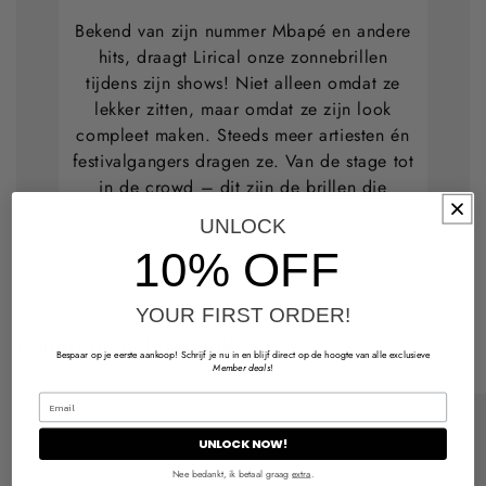
Bekend van zijn nummer Mbapé en andere
hits, draagt Lirical onze zonnebrillen
tijdens zijn shows! Niet alleen omdat ze
lekker zitten, maar omdat ze zijn look
compleet maken. Steeds meer artiesten én
festivalgangers dragen ze. Van de stage tot
in de crowd – dit zijn de brillen die
opvallen.
UNLOCK
10% OFF
YOUR FIRST ORDER!
Anderen kochten ook
Bespaar op je eerste aankoop! Schrijf je nu in en blijf direct op de hoogte van alle exclusieve
Member deals
!
UNLOCK NOW!
Nee bedankt, ik betaal graag
extra
.