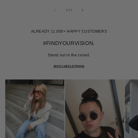
van
1
/
11
ALREADY 11.000+ HAPPY CUSTOMERS
#FINDYOURVISION.
Stand out in the crowd.
@ICCLUBCLOTHING