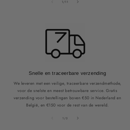
van
1
/
11
Snelle en traceerbare verzending
We leveren met een veilige, traceerbare verzendmethode,
voor de snelste en meest betrouwbare service. Gratis
verzending voor bestellingen boven €50 in Nederland en
België, en €150 voor de rest van de wereld.
van
1
/
3