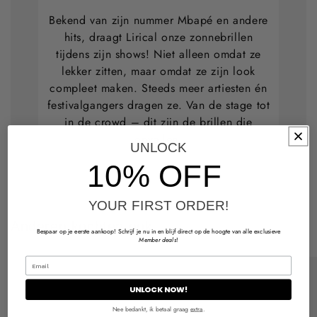
Bekend van zijn nummer Mbapé en andere
hits, draagt Lirical onze zonnebrillen
tijdens zijn shows! Niet alleen omdat ze
lekker zitten, maar omdat ze zijn look
compleet maken. Steeds meer artiesten én
festivalgangers dragen ze. Van de stage tot
in de crowd – dit zijn de brillen die
opvallen.
UNLOCK
10% OFF
YOUR FIRST ORDER!
Anderen kochten ook
Bespaar op je eerste aankoop! Schrijf je nu in en blijf direct op de hoogte van alle exclusieve
Member deals
!
UNLOCK NOW!
Nee bedankt, ik betaal graag
extra
.